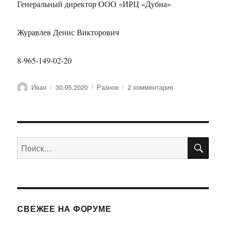
Генеральный директор ООО «ИРЦ «Дубна»
Журавлев Денис Викторович
8-965-149-02-20
Автор
Опубликовано
Рубрики
к
Иван
30.05.2020
Разное
2 комментария
записи
Письмо
от
ИРЦ
ПО
Искать:
СВЕЖЕЕ НА ФОРУМЕ