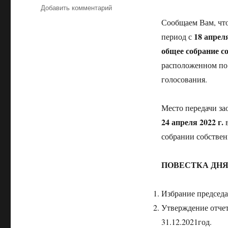
к
Добавить комментарий
записи
Сообщаем Вам, чт
Заочное
18 апреля
период с
собрание
общее собрание с
расположенном по а
голосования.
Место передачи з
24 апреля 2022 г.
в
собрании собствен
ПОВЕСТКА ДНЯ
Избрание председа
Утверждение отчет
31.12.2021год.