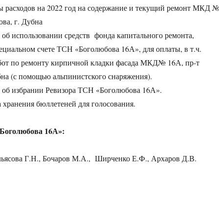
ы расходов на 2022 год на содержание и текущий ремонт МКД 
ва, г. Дубна
об использовании средств фонда капитального ремонта,
ециальном счете ТСН «Боголюбова 16А», для оплаты, в т.ч.
бот по ремонту кирпичной кладки фасада МКД№ 16А, пр-т
бна (с помощью альпинистского снаряжения).
 об избрании Ревизора ТСН «Боголюбова 16А».
 хранения бюллетеней для голосования.
Боголюбова 16А»:
ьясова Г.Н., Бочаров М.А., Ширченко Е.Ф., Архаров Д.В.