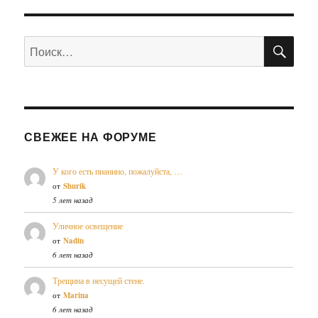
ПО
Искать:
СВЕЖЕЕ НА ФОРУМЕ
У кого есть пианино, пожалуйста, …
от
Shurik
5 лет назад
Уличное освещение
от
Nadin
6 лет назад
Трещина в несущей стене.
от
Marina
6 лет назад