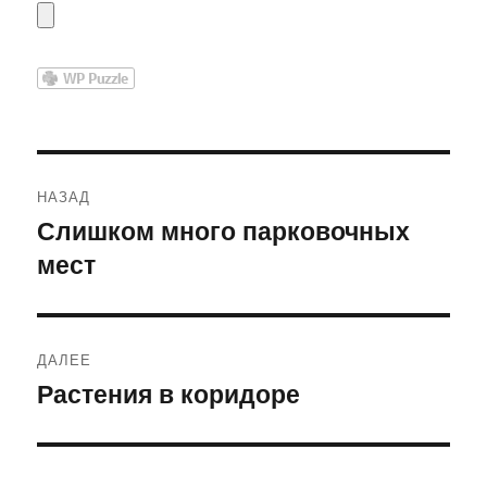
Навигация
НАЗАД
по
Слишком много парковочных
Предыдущая
мест
запись:
записям
ДАЛЕЕ
Растения в коридоре
Следующая
запись: