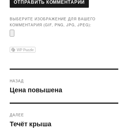
ВЫБЕРИТЕ ИЗОБРАЖЕНИЕ ДЛЯ ВАШЕГО
КОММЕНТАРИЯ (GIF, PNG, JPG, JPEG):
Навигация
НАЗАД
по
Цена повышена
Предыдущая
запись:
записям
ДАЛЕЕ
Течёт крыша
Следующая