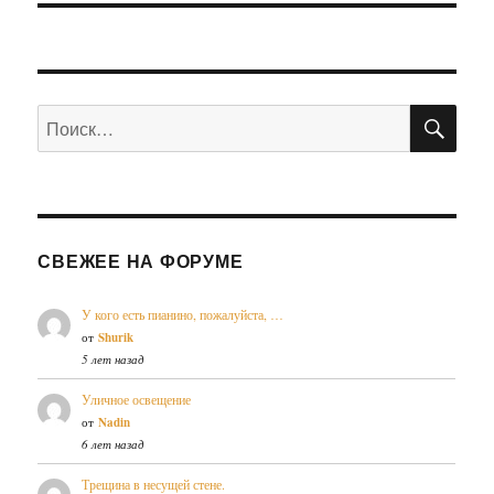
ПО
Искать:
СВЕЖЕЕ НА ФОРУМЕ
У кого есть пианино, пожалуйста, …
от
Shurik
5 лет назад
Уличное освещение
от
Nadin
6 лет назад
Трещина в несущей стене.