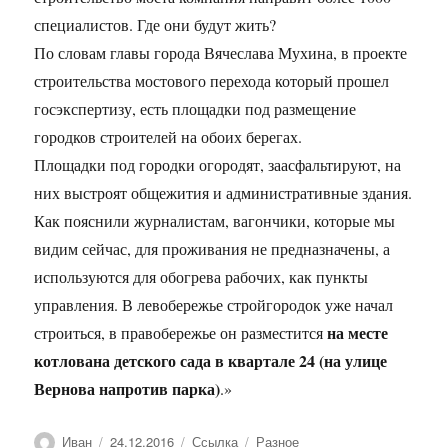
специалистов. Где они будут жить?
По словам главы города Вячеслава Мухина, в проекте
строительства мостового перехода который прошел
госэкспертизу, есть площадки под размещение
городков строителей на обоих берегах.
Площадки под городки огородят, заасфальтируют, на
них выстроят общежития и административные здания.
Как пояснили журналистам, вагончики, которые мы
видим сейчас, для проживания не предназначены, а
используются для обогрева рабочих, как пункты
управления. В левобережье стройгородок уже начал
на месте
строиться, в правобережье он разместится
котлована детского сада в квартале 24 (на улице
Вернова напротив парка)
.»
Автор
Опубликовано
Формат
Рубрики
Иван
24.12.2016
Ссылка
Разное