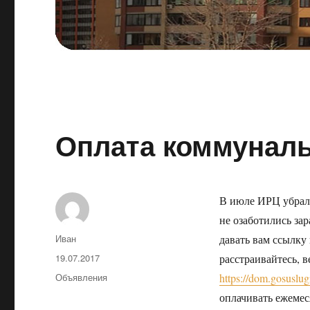
Оплата коммуналь
В июле ИРЦ убрали
не озаботились за
Автор
Иван
давать вам ссылку
Опубликовано
19.07.2017
расстраивайтесь, 
Рубрики
Объявления
https://dom.gosuslug
оплачивать ежемес