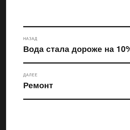
Навигация
НАЗАД
по
Вода стала дороже на 10
Предыдущая
запись:
записям
ДАЛЕЕ
Ремонт
Следующая
запись: