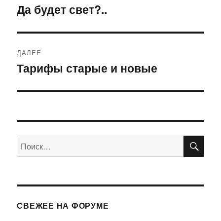
по
Да будет свет?..
Предыдущая
запись:
записям
ДАЛЕЕ
Тарифы старые и новые
Следующая
запись:
ПО
Искать:
СВЕЖЕЕ НА ФОРУМЕ